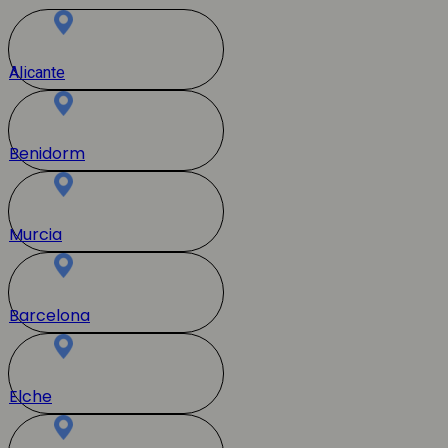
Alicante
Benidorm
Murcia
Barcelona
Elche