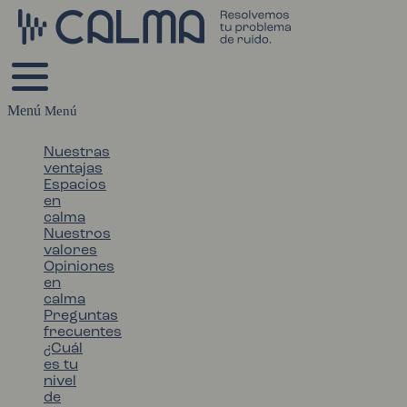
Menú
Nuestras
ventajas
Espacios
en
calma
Nuestros
valores
Opiniones
en
calma
Preguntas
frecuentes
¿Cuál
es tu
nivel
de