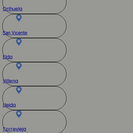
Orihuela
San Vicente
Elda
Villena
Lleida
Torrevieja