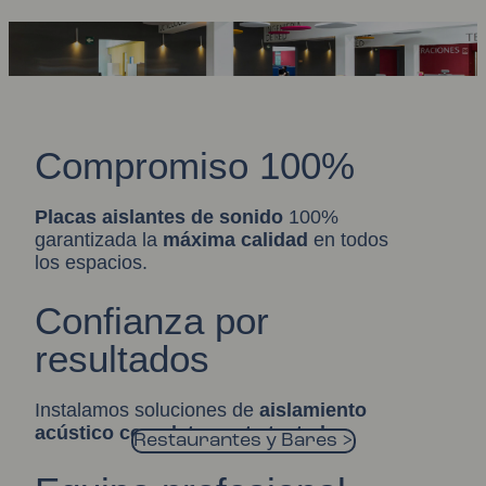
Compromiso 100%
Placas aislantes de sonido
100%
garantizada la
máxima calidad
en todos
los espacios.
Confianza por
resultados
Instalamos soluciones de
aislamiento
acústic
o
completamente testadas
.
Restaurantes y Bares >
Colegios y Academias >
Oficinas y Coworking >
Clínicas y Hospitales >