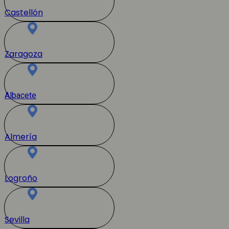
Castellón
Zaragoza
Albacete
Almería
Logroño
Sevilla