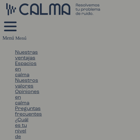
Menú
Nuestras
ventajas
Espacios
en
calma
Nuestros
valores
Opiniones
en
calma
Preguntas
frecuentes
¿Cuál
es tu
nivel
de