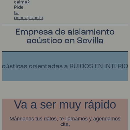
calma?
Pide
tu
presupuesto
Empresa de aislamiento
acústico en Sevilla
entadas a RUIDOS EN INTERIORES Y ECO.
Va a ser muy rápido
Mándanos tus datos, te llamamos y agendamos
cita.