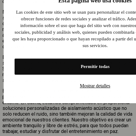
Esta página web usa cookies
constante. En Calma, podemos hacerlo realidad.
Nuestros paneles absorbentes de sonido, techos
Las cookies de este sitio web se usan para personalizar el cont
suspendidos y mamparas divisorias acústicas están
ofrecer funciones de redes sociales y analizar el tráfico. A
diseñados para reducir significativamente el ruido y la
información sobre el uso que haga del sitio web con nuestros
reverberación, proporcionando un ambiente tranquilo y
sociales, publicidad y análisis web, quienes pueden combinarla
acogedor. Con nuestro enfoque personalizado y experiencia
que les haya proporcionado o que hayan recopilado a partir del
en el campo, podemos ofrecer una solución perfecta para
sus servicios.
cualquier entorno.
En Calma, no solo nos enfocamos en el aislamiento acústico,
sino también en el bienestar emocional de nuestros clientes.
Permitir todas
Sabemos que un ambiente tranquilo y libre de ruido no solo
mejora la productividad y el rendimiento, sino también la
salud mental y el bienestar emocional.
Mostrar detalles
En conclusión, el ruido, la reverberación y el eco interior
pueden ser molestos y causar estrés y ansiedad en cualquier
entorno. En Calma, estamos comprometidos en proporcionar
soluciones personalizadas de aislamiento acústico que no
solo reducen el ruido, sino también mejoran la calidad de vida
emocional de nuestros clientes. Nuestro objetivo es crear un
ambiente tranquilo y libre de estrés, para que todos puedan
trabajar, estudiar y disfrutar del entretenimiento en paz.