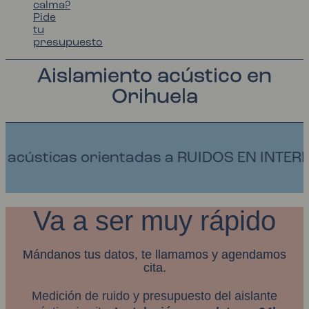
calma?
Pide
tu
presupuesto
Aislamiento acústico en
Orihuela
rientadas a RUIDOS EN INTERIORES Y ECO.
Va a ser muy rápido
Mándanos tus datos, te llamamos y agendamos
cita.
Medición de ruido y presupuesto del aislante