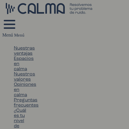
Menú
Nuestras
ventajas
Espacios
en
calma
Nuestros
valores
Opiniones
en
calma
Preguntas
frecuentes
¿Cuál
es tu
nivel
de