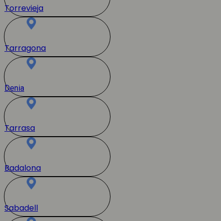
Torrevieja
Tarragona
Denia
Tarrasa
Badalona
Sabadell