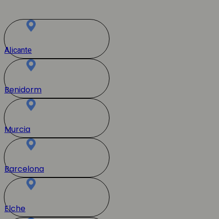
Alicante
Benidorm
Murcia
Barcelona
Elche