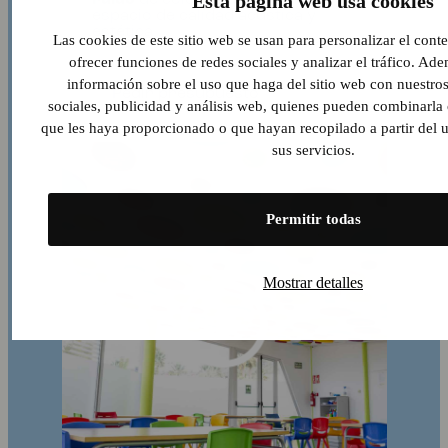
Esta página web usa cookies
ruido
de colores que dotan al
espacio de calidad acústica y
estética.
Las cookies de este sitio web se usan para personalizar el cont
ofrecer funciones de redes sociales y analizar el tráfico. A
información sobre el uso que haga del sitio web con nuestros
Pedir presupuesto
sociales, publicidad y análisis web, quienes pueden combinarla
que les haya proporcionado o que hayan recopilado a partir del
sus servicios.
Permitir todas
Mostrar detalles