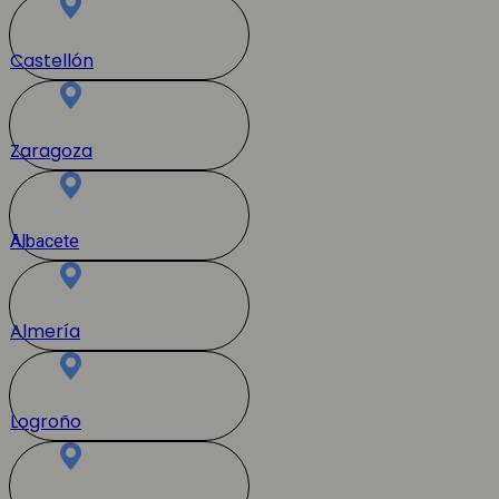
Castellón
Zaragoza
Albacete
Almería
Logroño