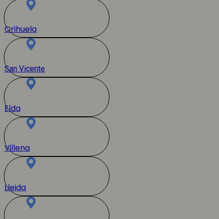
Orihuela
San Vicente
Elda
Villena
Lleida