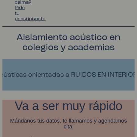
calma?
Pide
tu
presupuesto
Aislamiento acústico en
colegios y academias
entadas a RUIDOS EN INTERIORES Y ECO.
Va a ser muy rápido
Mándanos tus datos, te llamamos y agendamos
cita.