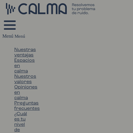
Menú
Nuestras
ventajas
Espacios
en
calma
Nuestros
valores
Opiniones
en
calma
Preguntas
frecuentes
¿Cuál
es tu
nivel
de