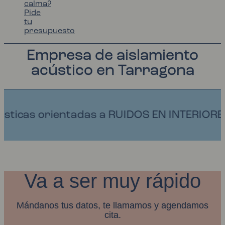
calma?
Pide
tu
presupuesto
Empresa de aislamiento
acústico en Tarragona
ntadas a RUIDOS EN INTERIORES Y ECO.
Va a ser muy rápido
Mándanos tus datos, te llamamos y agendamos
cita.