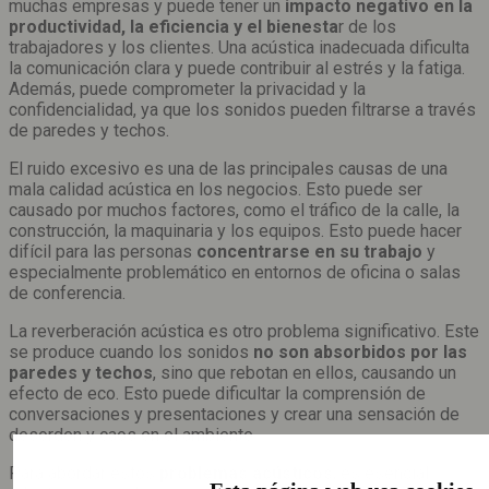
muchas empresas y puede tener un
impacto negativo en la
productividad, la eficiencia y el bienesta
r de los
trabajadores y los clientes. Una acústica inadecuada dificulta
la comunicación clara y puede contribuir al estrés y la fatiga.
Además, puede comprometer la privacidad y la
confidencialidad, ya que los sonidos pueden filtrarse a través
de paredes y techos.
El ruido excesivo es una de las principales causas de una
mala calidad acústica en los negocios. Esto puede ser
causado por muchos factores, como el tráfico de la calle, la
construcción, la maquinaria y los equipos. Esto puede hacer
difícil para las personas
concentrarse en su trabajo
y
especialmente problemático en entornos de oficina o salas
de conferencia.
La reverberación acústica es otro problema significativo. Este
se produce cuando los sonidos
no son absorbidos por las
paredes y techos
, sino que rebotan en ellos, causando un
efecto de eco. Esto puede dificultar la comprensión de
conversaciones y presentaciones y crear una sensación de
desorden y caos en el ambiente.
Para abordar estos
problemas acústicos
, es esencial