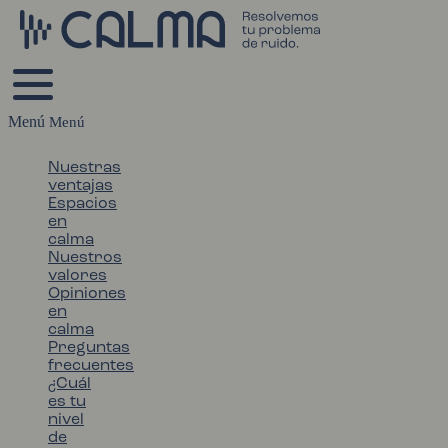
Menú
Nuestras
ventajas
Espacios
en
calma
Nuestros
valores
Opiniones
en
calma
Preguntas
frecuentes
¿Cuál
es tu
nivel
de