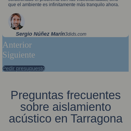
que el ambiente es infinitamente más tranquilo ahora.
Sergio Núñez Marín
3dids.com
Anterior
Siguiente
Pedir presupuesto
Preguntas frecuentes
sobre aislamiento
acústico en Tarragona