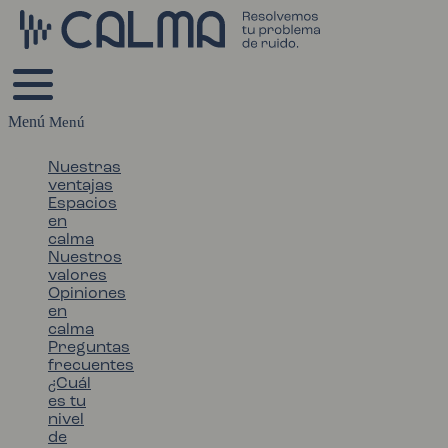
Menú
Nuestras
ventajas
Espacios
en
calma
Nuestros
valores
Opiniones
en
calma
Preguntas
frecuentes
¿Cuál
es tu
nivel
de