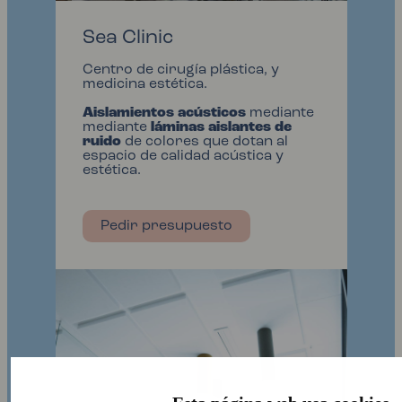
Sea Clinic
Centro de cirugía plástica, y
medicina estética.
Aislamientos acústicos
mediante
mediante
láminas aislantes de
ruido
de colores que dotan al
espacio de calidad acústica y
estética.
Pedir presupuesto