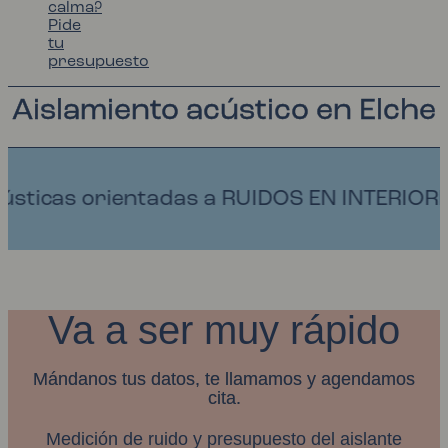
calma?
Pide
tu
presupuesto
Aislamiento acústico en Elche
ntadas a RUIDOS EN INTERIORES Y ECO.
Va a ser muy rápido
Mándanos tus datos, te llamamos y agendamos
cita.
Medición de ruido y presupuesto del aislante