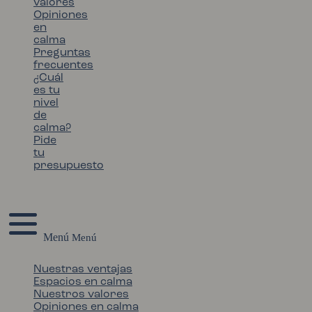
valores
Opiniones
en
calma
Preguntas
frecuentes
¿Cuál
es tu
nivel
de
calma?
Pide
tu
presupuesto
Menú
Nuestras ventajas
Espacios en calma
Nuestros valores
Opiniones en calma