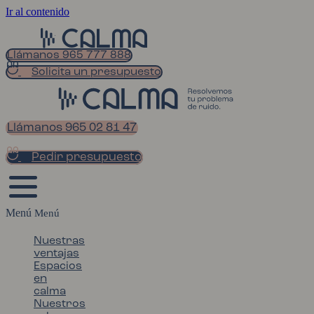
Ir al contenido
Llámanos 965 777 888
Solicita un presupuesto
Llámanos 965 02 81 47
Pedir presupuesto
Menú
Nuestras
ventajas
Espacios
en
calma
Nuestros