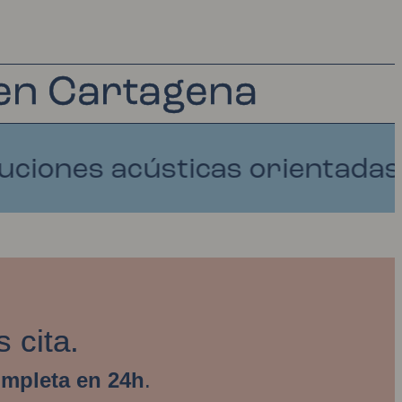
 en Cartagena
es acústicas orientadas a RU
 cita.
ompleta en 24h
.